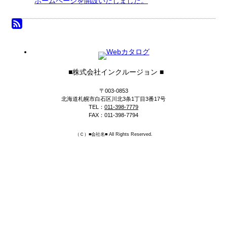
ホームページを開設いたしました。
RSS(別ウィンドウで開きます)
■株式会社インクルージョン ■
〒003-0853
北海道札幌市白石区川北3条1丁目3番17号
TEL：
011-398-7779
FAX：011-398-7794
（Ｃ）
■会社名■
All Rights Reserved.